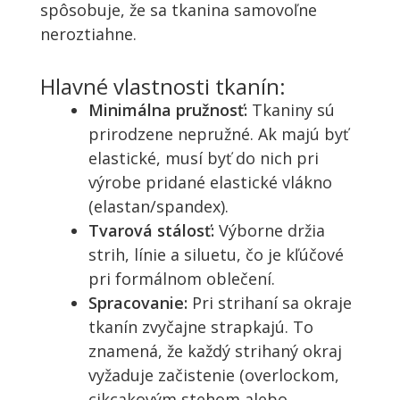
spôsobuje, že sa tkanina samovoľne
neroztiahne.
Hlavné vlastnosti tkanín:
Minimálna pružnosť:
Tkaniny sú
prirodzene nepružné. Ak majú byť
elastické, musí byť do nich pri
výrobe pridané elastické vlákno
(elastan/spandex).
Tvarová stálosť:
Výborne držia
strih, línie a siluetu, čo je kľúčové
pri formálnom oblečení.
Spracovanie:
Pri strihaní sa okraje
tkanín zvyčajne strapkajú. To
znamená, že každý strihaný okraj
vyžaduje začistenie (overlockom,
cikcakovým stehom alebo