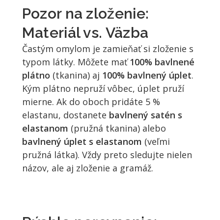
Pozor na zloženie:
Materiál vs. Väzba
Častým omylom je zamieňať si zloženie s
typom látky. Môžete mať
100% bavlnené
plátno
(tkanina) aj
100% bavlnený úplet
.
Kým plátno nepruží vôbec, úplet pruží
mierne. Ak do oboch pridáte 5 %
elastanu, dostanete
bavlnený satén s
elastanom
(pružná tkanina) alebo
bavlnený úplet s elastanom
(veľmi
pružná látka). Vždy preto sledujte nielen
názov, ale aj zloženie a gramáž.