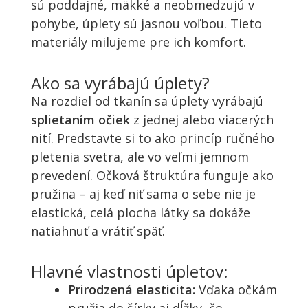
sú poddajné, mäkké a neobmedzujú v
pohybe, úplety sú jasnou voľbou. Tieto
materiály milujeme pre ich komfort.
Ako sa vyrábajú úplety?
Na rozdiel od tkanín sa úplety vyrábajú
splietaním očiek
z jednej alebo viacerých
nití. Predstavte si to ako princíp ručného
pletenia svetra, ale vo veľmi jemnom
prevedení. Očková štruktúra funguje ako
pružina – aj keď niť sama o sebe nie je
elastická, celá plocha látky sa dokáže
natiahnuť a vrátiť späť.
Hlavné vlastnosti úpletov:
Prirodzená elasticita:
Vďaka očkám