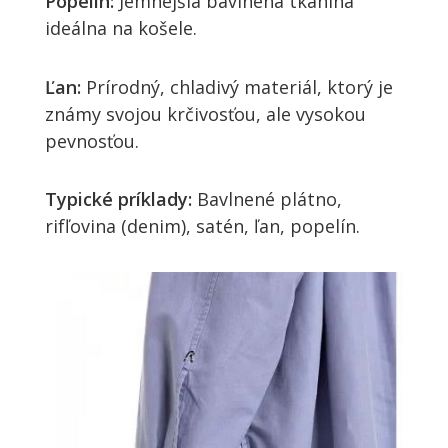
Popelín:
Jemnejšia bavlnená tkanina
ideálna na košele.
Ľan:
Prírodný, chladivý materiál, ktorý je
známy svojou krčivosťou, ale vysokou
pevnosťou.
Typické príklady:
Bavlnené plátno,
rifľovina (denim), satén, ľan, popelín.