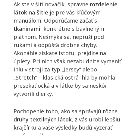
Ak ste v šití nováčik, správne
rozdelenie
látok na šitie
je pre vás kľúčovým
manuálom. Odporúčame začať s
tkaninami
, konkrétne s bavlneným
plátnom. Nešmýka sa, nepruží pod
rukami a odpúšťa drobné chyby.
Akonáhle získate istotu, prejdite na
úplety. Pri nich však nezabudnite vymeniť
ihlu v stroji za typ „Jersey“ alebo
„Stretch“ – klasická ostrá ihla by mohla
presekať očká a v látke by sa neskôr
vytvorili dierky.
Pochopenie toho, ako sa správajú rôzne
druhy textilných látok
, z vás urobí lepšiu
krajčírku a vaše výsledky budú vyzerať