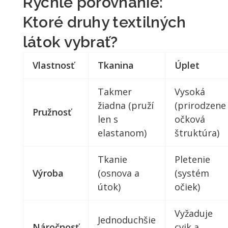
Rýchle porovnanie:
Ktoré druhy textilných
látok vybrať?
Vlastnosť
Tkanina
Úplet
Takmer
Vysoká
žiadna (pruží
(prirodzene
Pružnosť
len s
očková
elastanom)
štruktúra)
Tkanie
Pletenie
Výroba
(osnova a
(systém
útok)
očiek)
Vyžaduje
Jednoduchšie
Náročnosť
cvik a