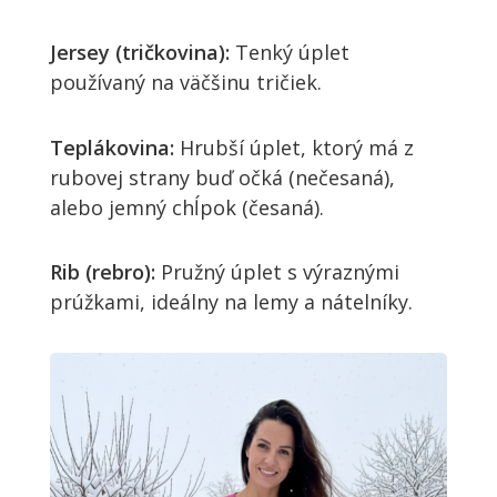
Jersey (tričkovina):
Tenký úplet
používaný na väčšinu tričiek.
Teplákovina:
Hrubší úplet, ktorý má z
rubovej strany buď očká (nečesaná),
alebo jemný chĺpok (česaná).
Rib (rebro):
Pružný úplet s výraznými
prúžkami, ideálny na lemy a nátelníky.