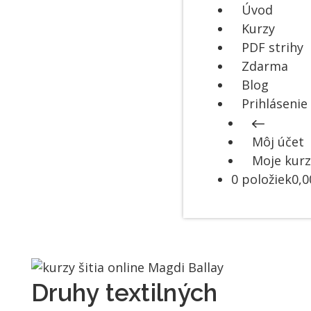
Úvod
Kurzy
PDF strihy
Zdarma
Blog
Prihlásenie
Môj účet
Moje kurz
0 položiek
0,0
Druhy textilných