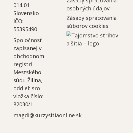
Zásady spracovania
014 01
osobných údajov
Slovensko
Zásady spracovania
IČO:
súborov cookies
55395490
Spoločnosť
zapísanej v
obchodnom
registri
Mestského
súdu Žilina,
oddiel: sro
vložka číslo:
82030/L
magdi@kurzysitiaonline.sk