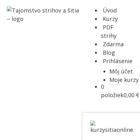
Úvod
Kurzy
PDF
strihy
Zdarma
Blog
Prihlásenie
Môj účet
Moje kurzy
0
položiek
0,00 €