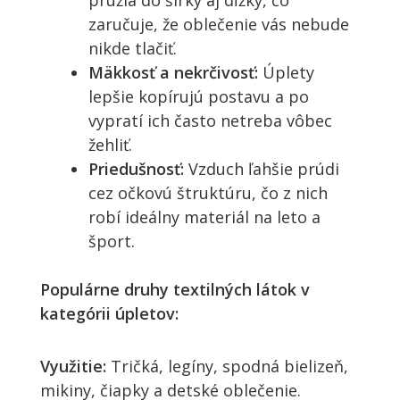
pružia do šírky aj dĺžky, čo
zaručuje, že oblečenie vás nebude
nikde tlačiť.
Mäkkosť a nekrčivosť:
Úplety
lepšie kopírujú postavu a po
vypratí ich často netreba vôbec
žehliť.
Priedušnosť:
Vzduch ľahšie prúdi
cez očkovú štruktúru, čo z nich
robí ideálny materiál na leto a
šport.
Populárne druhy textilných látok v
kategórii úpletov:
Využitie:
Tričká, legíny, spodná bielizeň,
mikiny, čiapky a detské oblečenie.