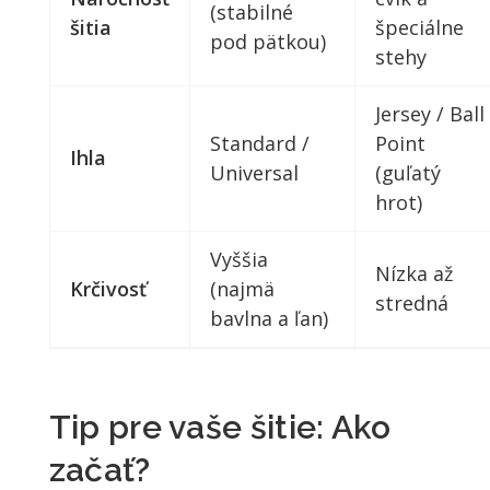
(stabilné
šitia
špeciálne
pod pätkou)
stehy
Jersey / Ball
Standard /
Point
Ihla
Universal
(guľatý
hrot)
Vyššia
Nízka až
Krčivosť
(najmä
stredná
bavlna a ľan)
Tip pre vaše šitie: Ako
začať?