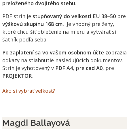
preloženého dvojitého stehu
.
PDF strih je
stupňovaný do veľkostí EU 38–50
pre
výškovú skupinu 168 cm
. Je vhodný pre ženy,
ktoré chcú šiť oblečenie na mieru a vytvárať si
šatník podľa seba.
Po zaplatení sa vo vašom osobnom účte
zobrazia
odkazy na stiahnutie nasledujúcich dokumentov.
Strih je vyhotovený v
PDF A4
, pre
cad A0
, pre
PROJEKTOR
.
Ako si vybrať veľkosť?
Magdi Ballayová