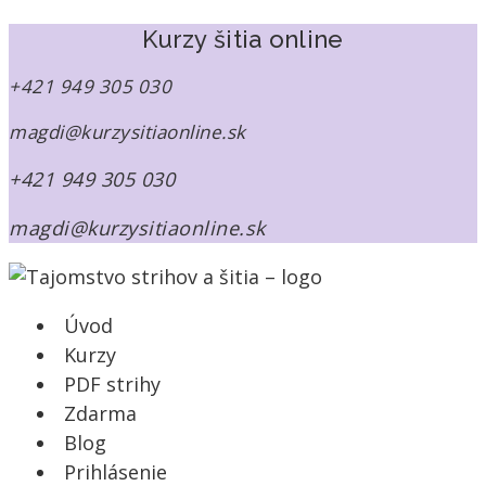
množstvo
Č.
Kurzy šitia online
01
–
+421 949 305 030
PDF
strih
magdi@kurzysitiaonline.sk
na
dámsku
+421 949 305 030
mikinu
s
magdi@kurzysitiaonline.sk
raglánom
Ela
(veľkosť
168_38_50)
Úvod
Kurzy
PDF strihy
Zdarma
Blog
Prihlásenie