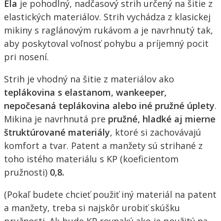
Ela
je pohodlný, nadčasový strih určený na šitie z
elastických materiálov. Strih vychádza z klasickej
mikiny s raglánovým rukávom a je navrhnutý tak,
aby poskytoval voľnosť pohybu a príjemný pocit
pri nosení.
Strih je vhodný na šitie z materiálov ako
teplákovina s elastanom, wankeeper,
nepočesaná teplákovina alebo iné pružné úplety
.
Mikina je navrhnutá pre
pružné, hladké aj mierne
štruktúrované materiály
, ktoré si zachovávajú
komfort a tvar. Patent a manžety sú strihané z
toho istého materiálu s KP (koeficientom
pružnosti)
0,8.
(Pokaľ budete chcieť použiť iný materiál na patent
a manžety, treba si najskôr urobiť skúšku