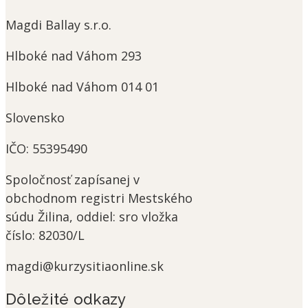
Magdi Ballay s.r.o.
Hlboké nad Váhom 293
Hlboké nad Váhom
014 01
Slovensko
IČO:
55395490
Spoločnosť
zapísanej v
obchodnom registri Mestského
súdu Žilina, oddiel: sro vložka
číslo: 82030/L
magdi@kurzysitiaonline.sk
Dôležité odkazy