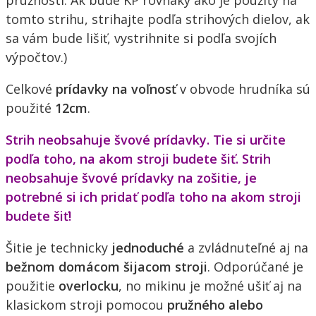
pružnosti. Ak bude KP rovnaký ako je použitý na
tomto strihu, strihajte podľa strihových dielov, ak
sa vám bude lišiť, vystrihnite si podľa svojích
výpočtov.)
Celkové
prídavky na voľnosť
v obvode hrudníka sú
použité
12cm
.
Strih neobsahuje švové prídavky. Tie si určite
podľa toho, na akom stroji budete šiť. Strih
neobsahuje švové prídavky na zošitie, je
potrebné si ich pridať podľa toho na akom stroji
budete šiť!
Šitie je technicky
jednoduché
a zvládnuteľné aj na
bežnom domácom šijacom stroji
. Odporúčané je
použitie
overlocku
, no mikinu je možné ušiť aj na
klasickom stroji pomocou
pružného alebo