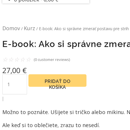
Domov
Kurz
/
/ E-book: Ako si správne zmerať postavu pre strih
E-book: Ako si správne zmera
☆
☆
☆
☆
☆
(
0
customer reviews)
27,00
€
PRIDAŤ DO
KOŠÍKA
Možno to poznáte. Ušijete si tričko alebo mikinu. 
Ale keď si to oblečiete, zrazu to nesedí.