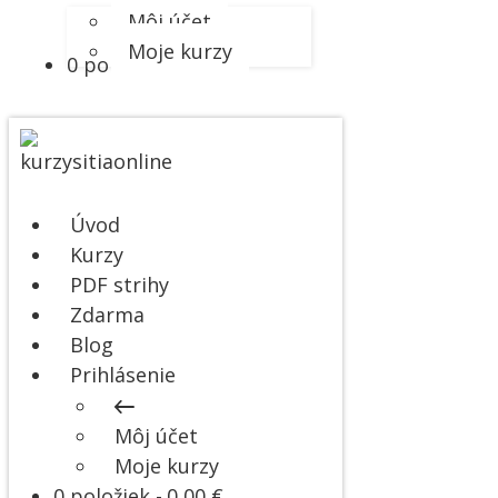
Môj účet
Moje kurzy
0 položiek
0,00 €
Úvod
Kurzy
PDF strihy
Zdarma
Blog
Prihlásenie
Môj účet
Moje kurzy
0 položiek
0,00 €