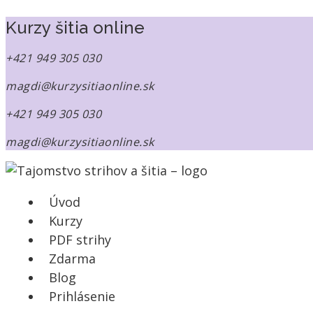
množstvo
NOVINKA
NOVINKA
E-
Kurzy šitia online
book:
Ako
+421 949 305 030
si
správne
magdi@kurzysitiaonline.sk
zmerať
postavu
+421 949 305 030
pre
strih
magdi@kurzysitiaonline.sk
na
mieru
Úvod
Kurzy
PDF strihy
Zdarma
Blog
Prihlásenie