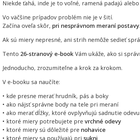
Niekde ťahá, inde je to voľné, ramená padajú alebo 
Vo väčšine prípadov problém nie je v šití.
Začína oveľa skôr,
pri nesprávnom meraní postavy
Ak sú miery nepresné, ani strih nemôže sedieť sprá
Tento
26-stranový e-book
Vám ukáže, ako si správn
Jednoducho, zrozumiteľne a krok za krokom.
V e-booku sa naučíte:
• kde presne merať hrudník, pás a boky
• ako nájsť správne body na tele pri meraní
• ako merať dĺžky, ktoré ovplyvňujú sadnutie odevu
• ktoré miery potrebujete pre
vrchné odevy
• ktoré miery sú dôležité pre
nohavice
• ktoré miery sa používajú pri
sukni