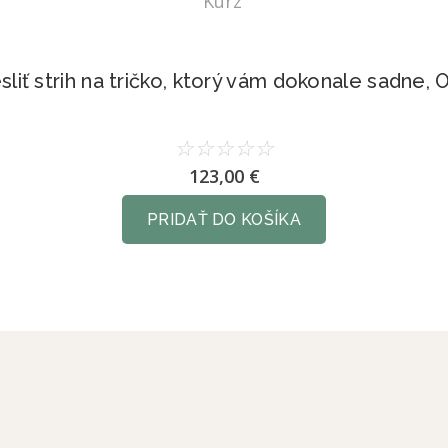
Kurz
liť strih na tričko, ktorý vám dokonale sadne, 
☆
☆
☆
☆
☆
123,00
€
PRIDAŤ DO KOŠÍKA