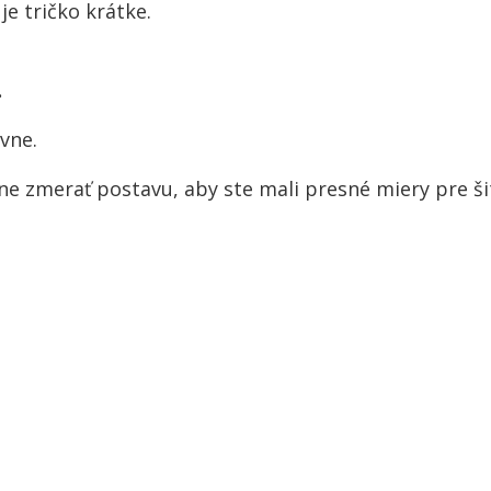
je tričko krátke.
.
vne.
e zmerať postavu, aby ste mali presné miery pre šit