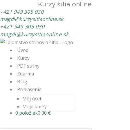
Kurzy šitia online
+421 949 305 030
magdi@kurzysitiaonline.sk
+421 949 305 030
magdi@kurzysitiaonline.sk
Úvod
Kurzy
PDF strihy
Zdarma
Blog
Prihlásenie
Môj účet
Moje kurzy
0 položiek
0,00 €