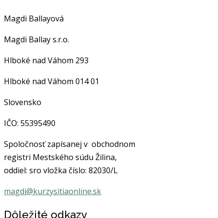
Magdi Ballayová
Magdi Ballay s.r.o.
Hlboké nad Váhom 293
Hlboké nad Váhom
014 01
Slovensko
IČO:
55395490
Spoločnosť
zapísanej v obchodnom
registri Mestského súdu Žilina,
oddiel: sro vložka číslo: 82030/L
magdi@kurzysitiaonline.sk
Dôležité odkazy