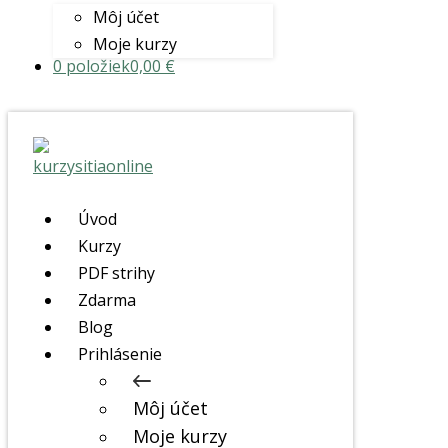
Môj účet
Moje kurzy
0 položiek
0,00 €
Úvod
Kurzy
PDF strihy
Zdarma
Blog
Prihlásenie
Môj účet
Moje kurzy