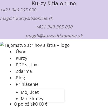
Kurzy šitia online
+421 949 305 030
magdi@kurzysitiaonline.sk
+421 949 305 030
magdi@kurzysitiaonline.sk
Úvod
Kurzy
PDF strihy
Zdarma
Blog
Prihlásenie
Môj účet
Moje kurzy
0 položiek
0,00 €