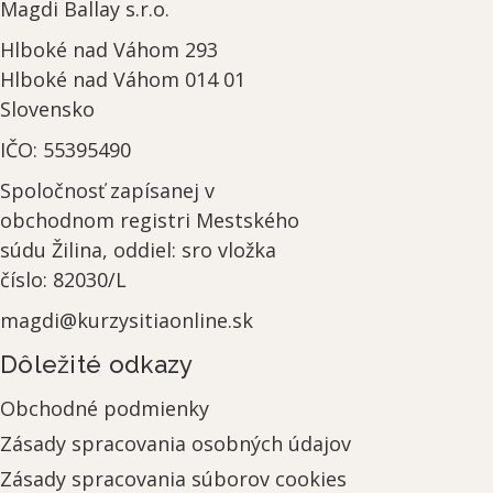
Magdi Ballay s.r.o.
Hlboké nad Váhom 293
Hlboké nad Váhom
014 01
Slovensko
IČO:
55395490
Spoločnosť
zapísanej v
obchodnom registri Mestského
súdu Žilina, oddiel: sro vložka
číslo: 82030/L
magdi@kurzysitiaonline.sk
Dôležité odkazy
Obchodné podmienky
Zásady spracovania osobných údajov
Zásady spracovania súborov cookies