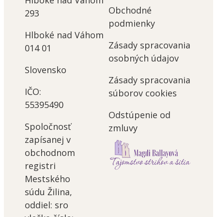
Hlboké nad Váhom
Obchodné
293
podmienky
Hlboké nad Váhom
Zásady spracovania
014 01
osobných údajov
Slovensko
Zásady spracovania
IČO:
súborov cookies
55395490
Odstúpenie od
Spoločnosť
zmluvy
zapísanej v
obchodnom
registri
Mestského
súdu Žilina,
oddiel: sro