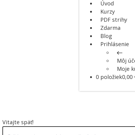
Úvod
Kurzy
PDF strihy
Zdarma
Blog
Prihlásenie
Môj úč
Moje k
0 položiek
0,00 
Vitajte späť!