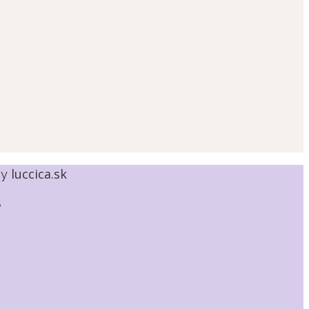
luccica.sk
by
e