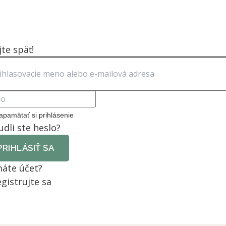
jte späť!
apamätať si prihlásenie
dli ste heslo?
PRIHLÁSIŤ SA
áte účet?
gistrujte sa