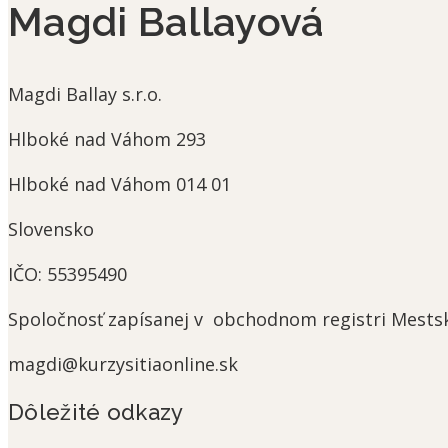
Magdi Ballayová
Magdi Ballay s.r.o.
Hlboké nad Váhom 293
Hlboké nad Váhom
014 01
Slovensko
IČO:
55395490
Spoločnosť
zapísanej v obchodnom registri Mestskéh
magdi@kurzysitiaonline.sk
Dôležité odkazy