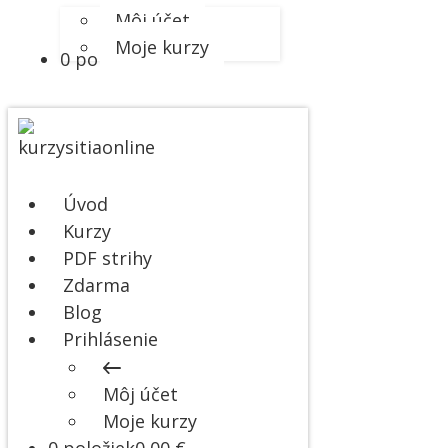
Môj účet
Moje kurzy
0 položiek
0,00 €
Úvod
Kurzy
PDF strihy
Zdarma
Blog
Prihlásenie
Môj účet
Moje kurzy