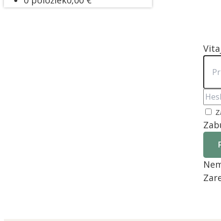
0 položiek
0,00 €
Vita
Z
Zabu
Nem
Zare