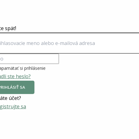
te späť!
apamätať si prihlásenie
dli ste heslo?
PRIHLÁSIŤ SA
te účet?
gistrujte sa