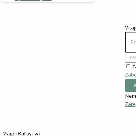
Vitaj
Z
Zabu
Nemá
Zare
Magdi Ballayová