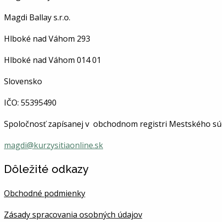
Magdi Ballay s.r.o.
Hlboké nad Váhom 293
Hlboké nad Váhom
014 01
Slovensko
IČO:
55395490
Spoločnosť
zapísanej v obchodnom registri Mestského súdu 
magdi@kurzysitiaonline.sk
Dôležité odkazy
Obchodné podmienky
Zásady spracovania osobných údajov