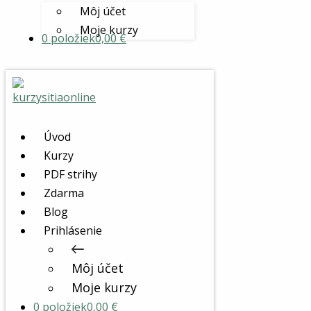
Môj účet
Moje kurzy
0 položiek
0,00 €
Úvod
Kurzy
PDF strihy
Zdarma
Blog
Prihlásenie
Môj účet
Moje kurzy
0 položiek
0,00 €