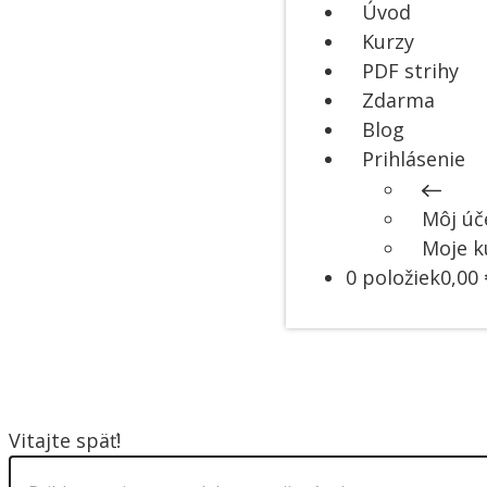
Úvod
Kurzy
PDF strihy
Zdarma
Blog
Prihlásenie
Môj úč
Moje k
0 položiek
0,00 
Vitajte späť!