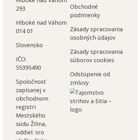
Hlboké nad Váhom
Obchodné
293
podmienky
Hlboké nad Váhom
Zásady spracovania
014 01
osobných údajov
Slovensko
Zásady spracovania
IČO:
súborov cookies
55395490
Odstúpenie od
Spoločnosť
zmluvy
zapísanej v
obchodnom
registri
Mestského
súdu Žilina,
oddiel: sro