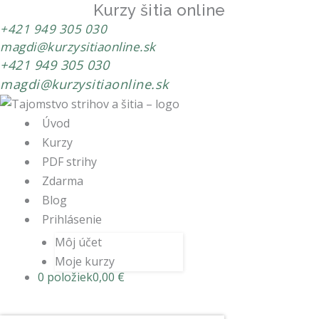
Kurzy šitia online
+421 949 305 030
magdi@kurzysitiaonline.sk
+421 949 305 030
magdi@kurzysitiaonline.sk
Úvod
Kurzy
PDF strihy
Zdarma
Blog
Prihlásenie
Môj účet
Moje kurzy
0 položiek
0,00 €