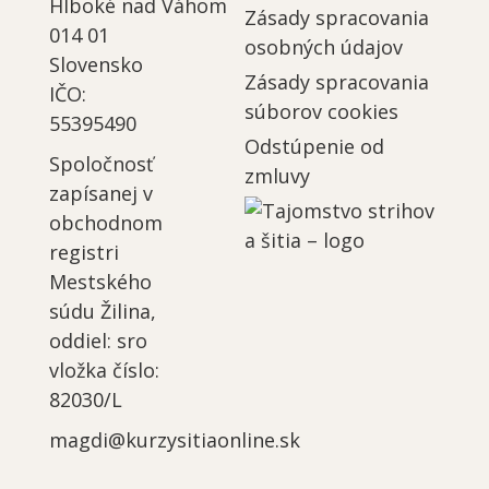
Hlboké nad Váhom
Zásady spracovania
014 01
osobných údajov
Slovensko
Zásady spracovania
IČO:
súborov cookies
55395490
Odstúpenie od
Spoločnosť
zmluvy
zapísanej v
obchodnom
registri
Mestského
súdu Žilina,
oddiel: sro
vložka číslo:
82030/L
magdi@kurzysitiaonline.sk