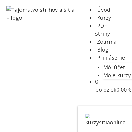
Úvod
Kurzy
PDF
strihy
Zdarma
Blog
Prihlásenie
Môj účet
Moje kurzy
0
položiek
0,00 €