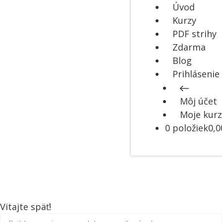
Úvod
Kurzy
PDF strihy
Zdarma
Blog
Prihlásenie
Môj účet
Moje kurz
0 položiek
0,0
Vitajte späť!