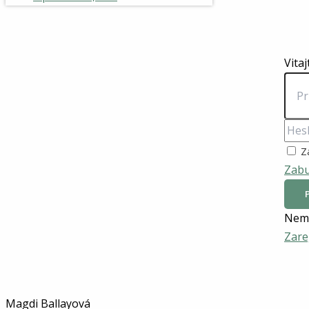
Vitaj
Z
Zabu
Nemá
Zare
Magdi Ballayová