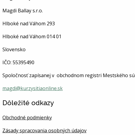
Magdi Ballay s.r.o.
Hlboké nad Váhom 293
Hlboké nad Váhom
014 01
Slovensko
IČO:
55395490
Spoločnosť
zapísanej v obchodnom registri Mestského súdu 
magdi@kurzysitiaonline.sk
Dôležité odkazy
Obchodné podmienky
Zásady spracovania osobných údajov