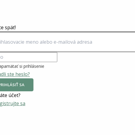
te späť!
apamätať si prihlásenie
dli ste heslo?
PRIHLÁSIŤ SA
te účet?
gistrujte sa