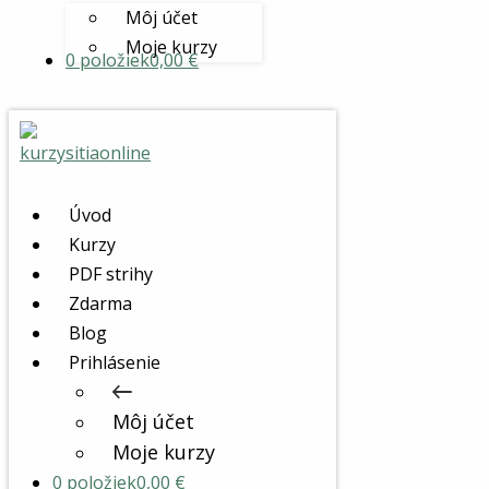
Môj účet
Moje kurzy
0 položiek
0,00 €
Úvod
Kurzy
PDF strihy
Zdarma
Blog
Prihlásenie
Môj účet
Moje kurzy
0 položiek
0,00 €