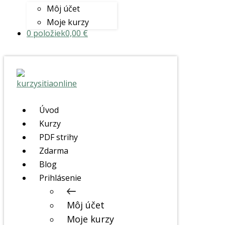
Môj účet
Moje kurzy
0 položiek
0,00 €
Úvod
Kurzy
PDF strihy
Zdarma
Blog
Prihlásenie
Môj účet
Moje kurzy