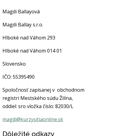
Magdi Ballayová
Magdi Ballay s.r.o.
Hlboké nad Váhom 293
Hlboké nad Váhom
014 01
Slovensko
IČO:
55395490
Spoločnosť
zapísanej v obchodnom
registri Mestského súdu Žilina,
oddiel: sro vložka číslo: 82030/L
magdi@kurzysitiaonline.sk
Dôležité odkazy