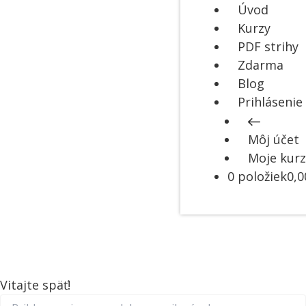
Úvod
Kurzy
PDF strihy
Zdarma
Blog
Prihlásenie
Môj účet
Moje kurz
0 položiek
0,0
Vitajte späť!