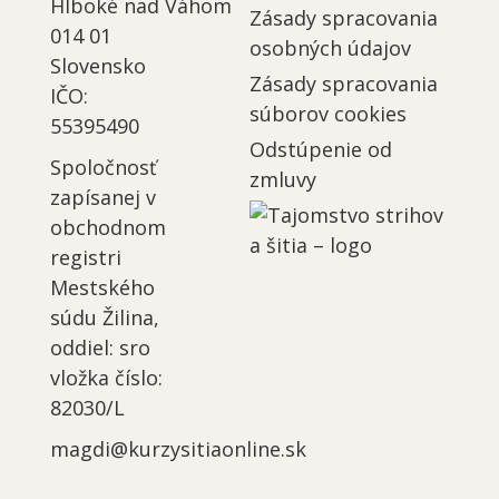
Hlboké nad Váhom
Zásady spracovania
014 01
osobných údajov
Slovensko
Zásady spracovania
IČO:
súborov cookies
55395490
Odstúpenie od
Spoločnosť
zmluvy
zapísanej v
obchodnom
registri
Mestského
súdu Žilina,
oddiel: sro
vložka číslo:
82030/L
magdi@kurzysitiaonline.sk