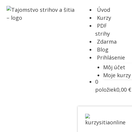
Úvod
Kurzy
PDF
strihy
Zdarma
Blog
Prihlásenie
Môj účet
Moje kurzy
0
položiek
0,00 €