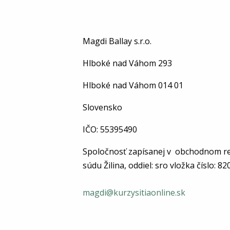
Magdi Ballay s.r.o.
Hlboké nad Váhom 293
Hlboké nad Váhom
014 01
Slovensko
IČO:
55395490
Spoločnosť
zapísanej v obchodnom re
súdu Žilina, oddiel: sro vložka číslo: 8
magdi@kurzysitiaonline.sk