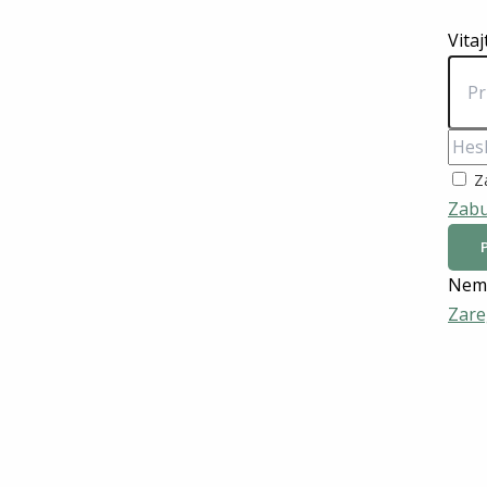
Vitaj
Z
Zabu
Nemá
Zare