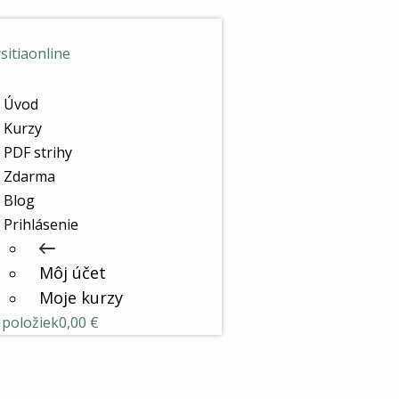
Úvod
Kurzy
PDF strihy
Zdarma
Blog
Prihlásenie
Môj účet
Moje kurzy
 položiek
0,00 €