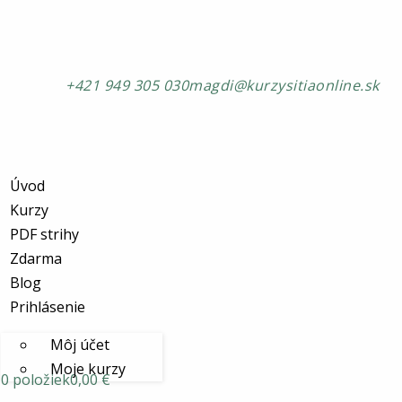
+421 949 305 030
magdi@kurzysitiaonline.sk
Úvod
Kurzy
PDF strihy
Zdarma
Blog
Prihlásenie
Môj účet
Moje kurzy
0 položiek
0,00 €