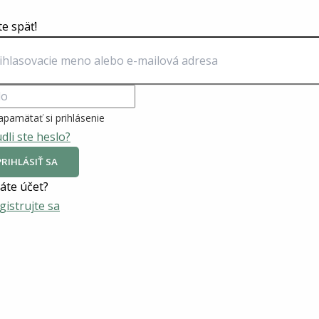
te späť!
apamätať si prihlásenie
dli ste heslo?
PRIHLÁSIŤ SA
te účet?
gistrujte sa