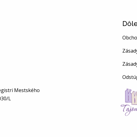
Dôle
Obcho
Zásad
Zásad
Odstú
gistri Mestského
2030/L