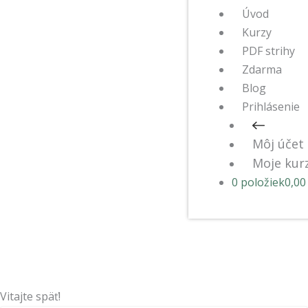
Úvod
Kurzy
PDF strihy
Zdarma
Blog
Prihlásenie
Môj účet
Moje kur
0 položiek
0,00
Vitajte späť!