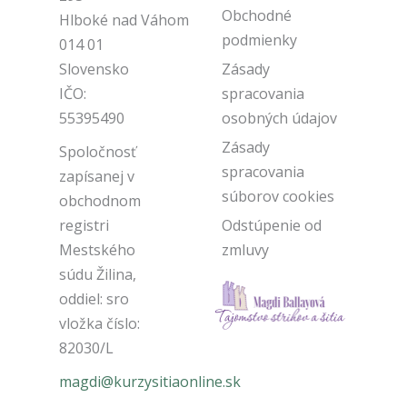
Obchodné
Hlboké nad Váhom
podmienky
014 01
Slovensko
Zásady
IČO:
spracovania
55395490
osobných údajov
Zásady
Spoločnosť
spracovania
zapísanej v
súborov cookies
obchodnom
registri
Odstúpenie od
Mestského
zmluvy
súdu Žilina,
oddiel: sro
vložka číslo:
82030/L
magdi@kurzysitiaonline.sk