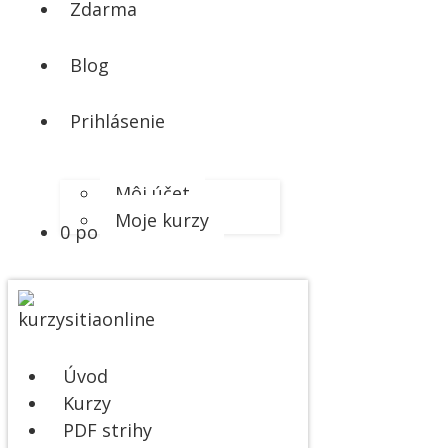
Zdarma
Blog
Prihlásenie
Môj účet
Moje kurzy
0 položiek
0,00 €
Úvod
Kurzy
PDF strihy