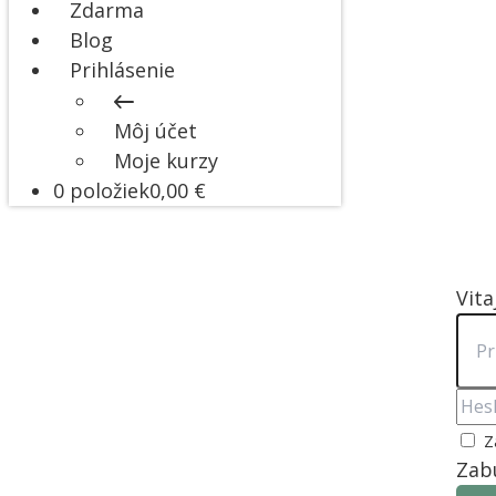
Zdarma
Blog
Prihlásenie
Môj účet
Moje kurzy
0 položiek
0,00 €
Vita
Z
Zabu