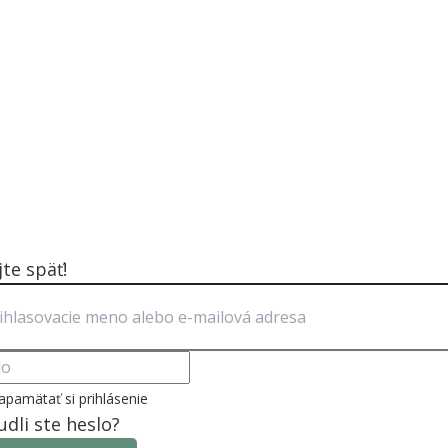
jte späť!
apamätať si prihlásenie
dli ste heslo?