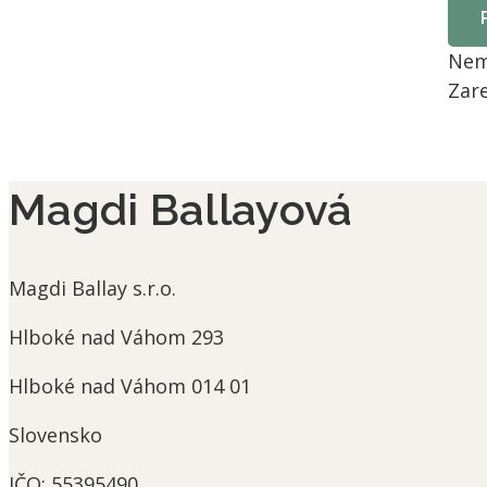
Nem
Zare
Magdi Ballayová
Magdi Ballay s.r.o.
Hlboké nad Váhom 293
Hlboké nad Váhom
014 01
Slovensko
IČO:
55395490