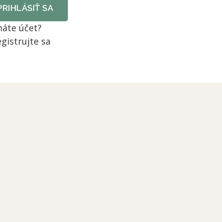
PRIHLÁSIŤ SA
áte účet?
gistrujte sa