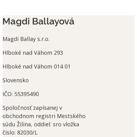
Magdi Ballayová
Magdi Ballay s.r.o.
Hlboké nad Váhom 293
Hlboké nad Váhom
014 01
Slovensko
IČO:
55395490
Spoločnosť
zapísanej v
obchodnom registri Mestského
súdu Žilina, oddiel: sro vložka
číslo: 82030/L