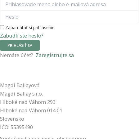
Zapamätať si prihlásenie
Zabudli ste heslo?
PRIHLÁSIŤ SA
Nemáte účet?
Zaregistrujte sa
Magdi Ballayová
Magdi Ballay s.r.o.
Hlboké nad Váhom 293
Hlboké nad Váhom
014 01
Slovensko
IČO:
55395490
Spoločnosť
zapísanej v obchodnom