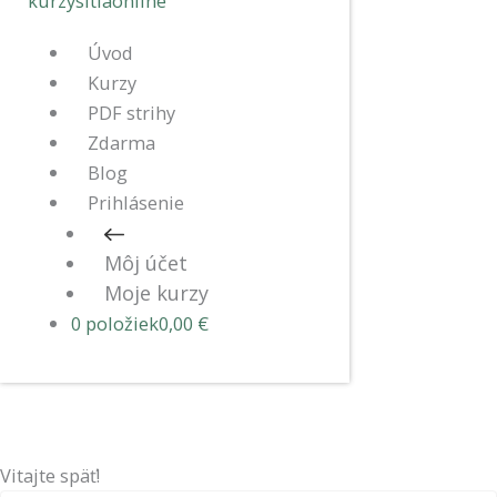
Úvod
Kurzy
PDF strihy
Zdarma
Blog
Prihlásenie
Môj účet
Moje kurzy
0 položiek
0,00 €
Vitajte späť!