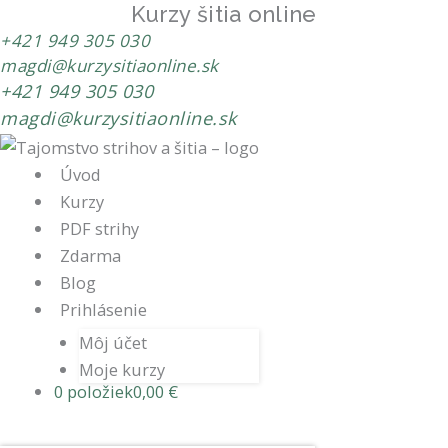
Kurzy šitia online
+421 949 305 030
magdi@kurzysitiaonline.sk
+421 949 305 030
magdi@kurzysitiaonline.sk
Úvod
Kurzy
PDF strihy
Zdarma
Blog
Prihlásenie
Môj účet
Moje kurzy
0 položiek
0,00 €