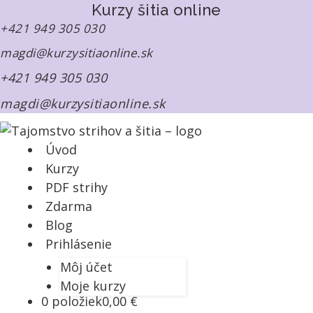
Kurzy šitia online
+421 949 305 030
magdi@kurzysitiaonline.sk
+421 949 305 030
magdi@kurzysitiaonline.sk
Úvod
Kurzy
PDF strihy
Zdarma
Blog
Prihlásenie
Môj účet
Moje kurzy
0 položiek
0,00 €