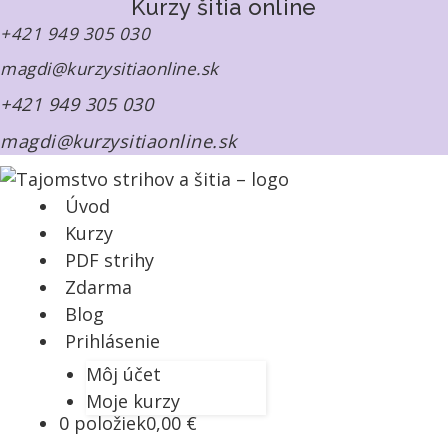
Kurzy šitia online
+421 949 305 030
magdi@kurzysitiaonline.sk
+421 949 305 030
magdi@kurzysitiaonline.sk
Úvod
Kurzy
PDF strihy
Zdarma
Blog
Prihlásenie
Môj účet
Moje kurzy
0 položiek
0,00 €