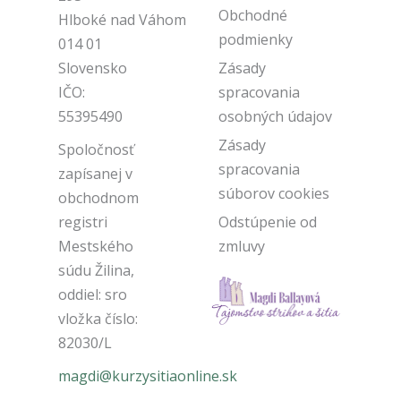
Obchodné
Hlboké nad Váhom
podmienky
014 01
Slovensko
Zásady
IČO:
spracovania
55395490
osobných údajov
Zásady
Spoločnosť
spracovania
zapísanej v
súborov cookies
obchodnom
registri
Odstúpenie od
Mestského
zmluvy
súdu Žilina,
oddiel: sro
vložka číslo:
82030/L
magdi@kurzysitiaonline.sk