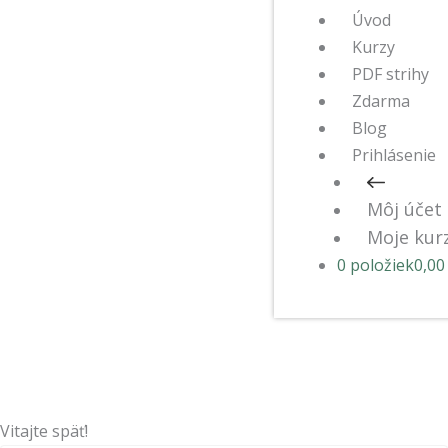
Úvod
Kurzy
PDF strihy
Zdarma
Blog
Prihlásenie
Môj účet
Moje kur
0 položiek
0,00
Vitajte späť!